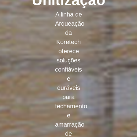
Unitização
A linha de
Arqueação
da
Koretech
oferece
soluções
confiáveis
e
duráveis
para
fechamento
e
amarração
de