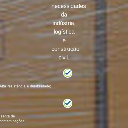
necessidades
da
indústria,
logística
e
construção
civil.
Alta resistência e durabilidade;
Isenta de
contaminações;