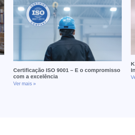
K
Certificação ISO 9001 – E o compromisso
I
com a excelência
V
Ver mais »