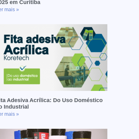
025 em Curitiba
er mais »
ita Adesiva Acrílica: Do Uso Doméstico
o Industrial
er mais »