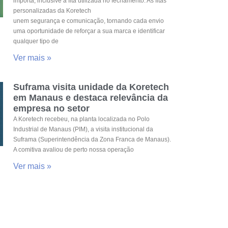
importa, inclusive a fita utilizada no fechamento. As fitas
personalizadas da Koretech
unem segurança e comunicação, tornando cada envio
uma oportunidade de reforçar a sua marca e identificar
qualquer tipo de
Ver mais »
Suframa visita unidade da Koretech
em Manaus e destaca relevância da
empresa no setor
A Koretech recebeu, na planta localizada no Polo
Industrial de Manaus (PIM), a visita institucional da
Suframa (Superintendência da Zona Franca de Manaus).
A comitiva avaliou de perto nossa operação
Ver mais »