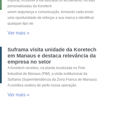
importa, inclusive a fita utilizada no fechamento. As fitas
personalizadas da Koretech
unem segurança e comunicação, tornando cada envio
uma oportunidade de reforçar a sua marca e identificar
qualquer tipo de
Ver mais »
Suframa visita unidade da Koretech
em Manaus e destaca relevância da
empresa no setor
A Koretech recebeu, na planta localizada no Polo
Industrial de Manaus (PIM), a visita institucional da
Suframa (Superintendência da Zona Franca de Manaus).
A comitiva avaliou de perto nossa operação
Ver mais »