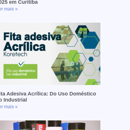
025 em Curitiba
er mais »
ita Adesiva Acrílica: Do Uso Doméstico
o Industrial
er mais »