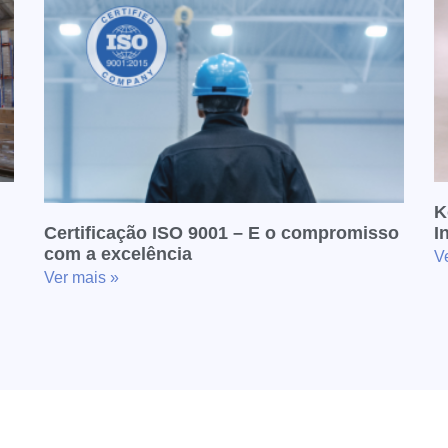
K
Certificação ISO 9001 – E o compromisso
I
com a excelência
V
Ver mais »