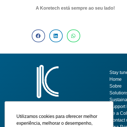
A Koretech está sempre ao seu lado!
Pages
Stay tun
Home
Sobre
Solution
Sustain
Support 
Be a Col
Utilizamos cookies para oferecer melhor
Contact 
experiência, melhorar o desempenho,
Be a Rep