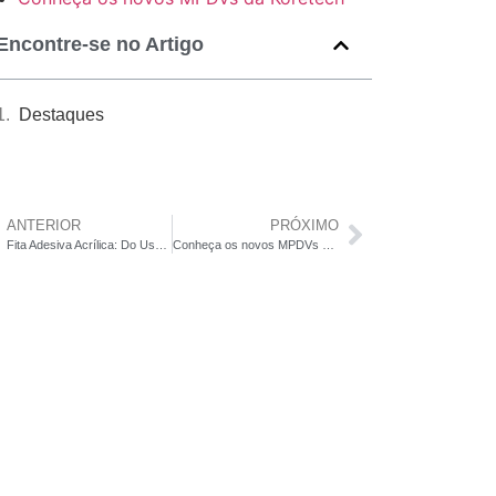
Encontre-se no Artigo
Destaques
ANTERIOR
PRÓXIMO
Fita Adesiva Acrílica: Do Uso Doméstico ao Industrial
Conheça os novos MPDVs da Koretech