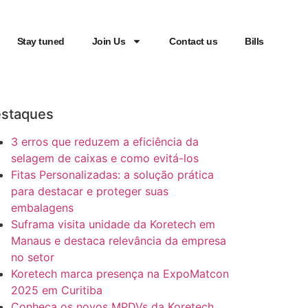
Stay tuned
Join Us
Contact us
Bills
staques
3 erros que reduzem a eficiência da
selagem de caixas e como evitá-los
Fitas Personalizadas: a solução prática
para destacar e proteger suas
embalagens
Suframa visita unidade da Koretech em
Manaus e destaca relevância da empresa
no setor
Koretech marca presença na ExpoMatcon
2025 em Curitiba
Conheça os novos MPDVs da Koretech