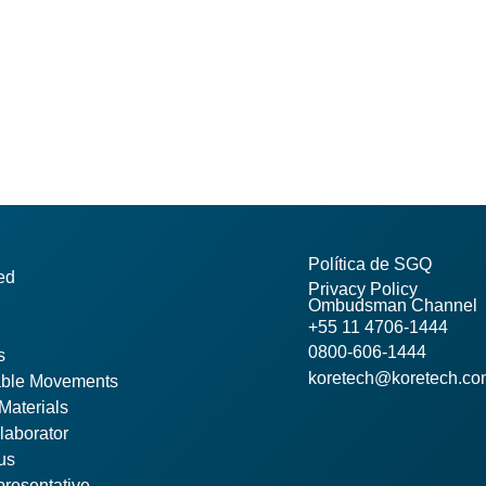
Política de SGQ
ed
Privacy Policy
Ombudsman Channel
+55 11 4706-1444
0800-606-1444
s
koretech@koretech.co
able Movements
Materials
laborator
us
resentative