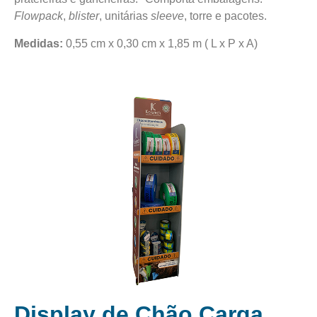
Flowpack
,
blister
, unitárias
sleeve
, torre e pacotes.
Medidas:
0,55 cm x 0,30 cm x 1,85 m ( L x P x A)
Display de Chão Carga