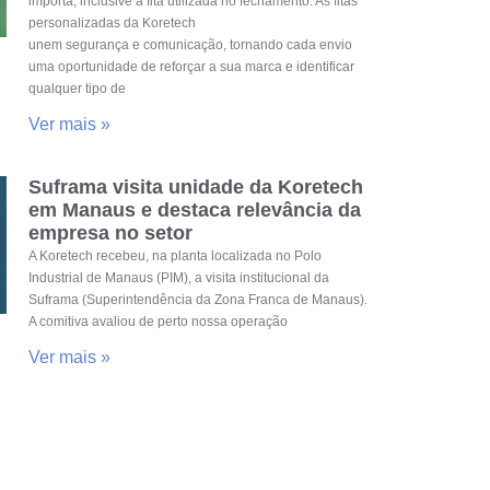
importa, inclusive a fita utilizada no fechamento. As fitas
personalizadas da Koretech
unem segurança e comunicação, tornando cada envio
uma oportunidade de reforçar a sua marca e identificar
qualquer tipo de
Ver mais »
Suframa visita unidade da Koretech
em Manaus e destaca relevância da
empresa no setor
A Koretech recebeu, na planta localizada no Polo
Industrial de Manaus (PIM), a visita institucional da
Suframa (Superintendência da Zona Franca de Manaus).
A comitiva avaliou de perto nossa operação
Ver mais »