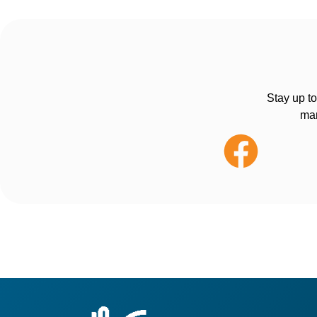
Stay up to
man
Pages