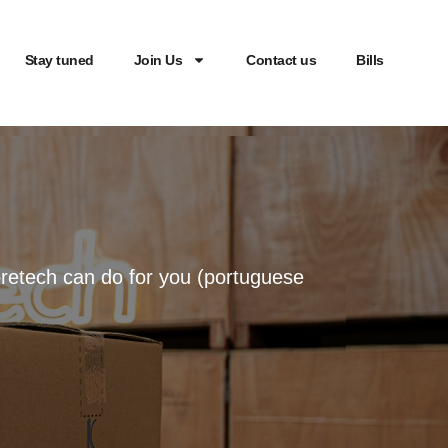
Stay tuned
Join Us
Contact us
Bills
oretech can do for you (portuguese