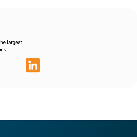
the largest
ons: