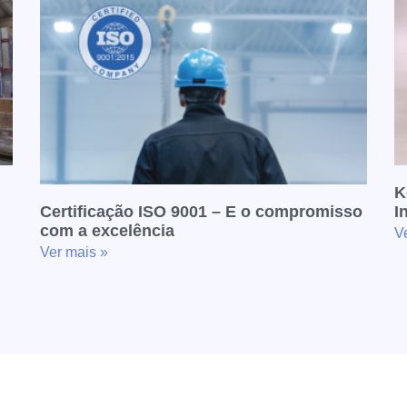
K
Certificação ISO 9001 – E o compromisso
I
com a excelência
V
Ver mais »