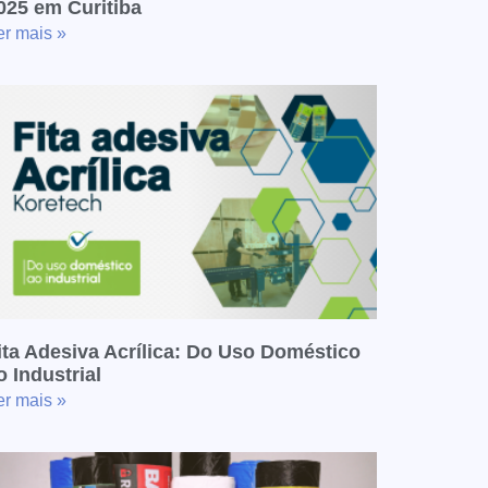
025 em Curitiba
er mais »
ita Adesiva Acrílica: Do Uso Doméstico
o Industrial
er mais »